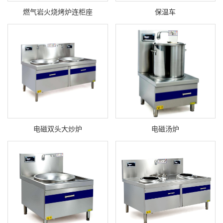
燃气岩火烧烤炉连柜座
保温车
电磁双头大炒炉
电磁汤炉