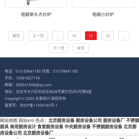
电磁单头大炒炉
电磁小炒炉
首页
上一页
...
10
11
12
...
下一页
末页
电话：010-59641180 传真：010-59641180
手机：13391827118
邮箱：592541558@qq.com
地址：北京市大兴区科创五街38号莫尔空间3号楼B座
Copyright © 2023
京泰恒兴
版权所有
备案号：
京ICP备11005160号-1
网站地图
网站xml
热点：
北京厨房设备
厨房设备公司
厨房设备厂
不锈钢
厨具
商用厨房设计
食堂厨房设备
中央厨房设备
不锈钢厨房设备
北京厨
房设备公司
北京厨房设备厂