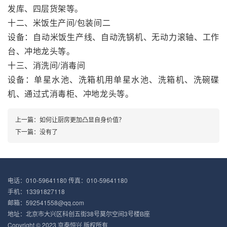
发库、四层货架等。
十二、米饭生产间/包装间二
设备：自动米饭生产线、自动洗锅机、无动力滚轴、工作
台、冲地龙头等。
十三、消洗间/消毒间
设备：单星水池、洗箱机用单星水池、洗箱机、洗碗碟
机、通过式消毒柜、冲地龙头等。
上一篇：
如何让厨房更加凸显自身价值？
下一篇：
没有了
电话：010-59641180 传真：010-59641180
手机：13391827118
邮箱：592541558@qq.com
地址：北京市大兴区科创五街38号莫尔空间3号楼B座
Copyright © 2023
京泰恒兴
版权所有