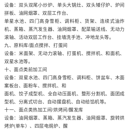
设备：双头双尾小炒炉、单头大锅灶、双头矮仔炉、炉间
拼板、油网烟罩、双层工作台、
单星水池、四门高身雪柜、调料柜、货架、连续式油炸
机、蒸箱、蒸汽发生器、油网烟罩、配菜输送线、无动力
滚轴、活动双层工作台、挂墙洗手池、冲地龙头等。
九、原料库/面点搅拌、打蛋间
设备：米面架、无动力滚轴、打蛋机、搅拌机、和面机、
双星水池等。
十、面点类前加工间
设备：双星水池、四门高身雪柜、调料柜、饼盆车、木面
案板台、面粉车、搅拌机、和
面机、饺子成型机、全自动压面机、整形分割机、面团成
型机、分离式切台、自动摆盘机、自动给馅机等。
十一、面点类热加工间/烘烤间/醒发库
设备：油网烟罩、蒸箱、蒸汽发生器、油网烟罩、旋转烘
烤炉(单车）、四层电焗炉、醒