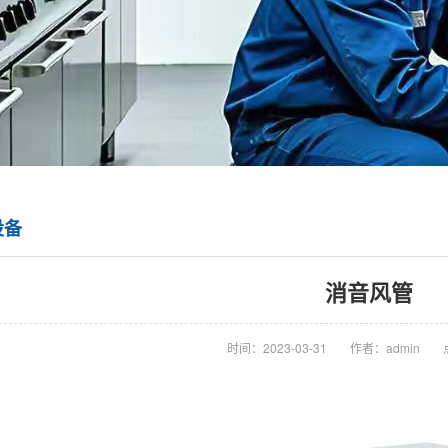
设备
消音风管
时间：2023-03-31
作者：admin