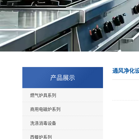
通风净化
产品展示
燃气炉具系列
商用电磁炉系列
洗涤消毒设备
西餐炉系列