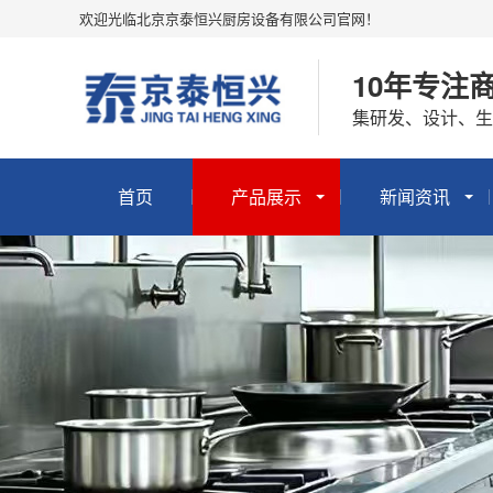
欢迎光临北京京泰恒兴厨房设备有限公司官网！
10年专注
集研发、设计、生
首页
产品展示
新闻资讯