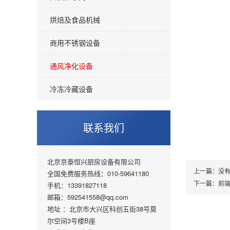
烘焙及食品机械
商用不锈钢设备
通风净化设备
冷冻冷藏设备
联系我们
北京京泰恒兴厨房设备有限公司
上一篇：
没
全国免费服务热线：010-59641180
下一篇：
前
手机：13391827118
邮箱：592541558@qq.com
地址 ：北京市大兴区科创五街38号莫
尔空间3号楼B座