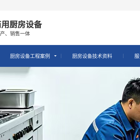
商用厨房设备
产、销售一体
厨房设备工程案例
厨房设备技术资料
服