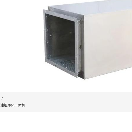
有了
端油烟净化一体机