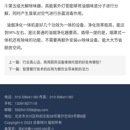
⑤第五级光解除味器，高能紫外灯管能够将油烟味道分子进行分
解，同时产生臭氧对空气进行杀菌消毒作用。
油烟净化一体机是好几个功效为一体的设备，净化效率极高，能达
到
98%
左右，是比普通的油烟净化器要高，值得一提的是，烟罩式一
体机还有除味的功能，不需要再额外安装
uv
除味设备，能大大节省
厨房空间。
上一篇：
行业真心话，商用厨房设备维保托管的好处有哪些？
下一篇：
智慧餐厅技术的应用为餐饮业带来新的活力
电话：010-59641180 传真：010-59641180
手机：13391827118
邮箱：592541558@qq.com
地址：北京市大兴区科创五街38号莫尔空间3号楼B座
Copyright © 2023
京泰恒兴
版权所有
备案号：
京ICP备11005160号-1