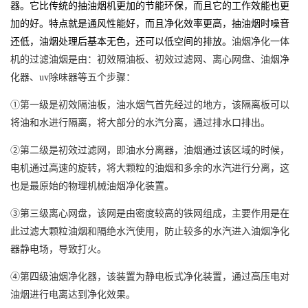
器。它比传统的抽油烟机更加的节能环保，而且它的工作效能也更
加的好。特点就是通风性能好，而且净化效率更高，抽油烟时噪音
还低，油烟处理后基本无色，还可以低空间的排放。
油烟净化一体
机的过滤油烟是由：初效隔油板、初效过滤网、离心网盘、油烟净
化器、
uv
除味器等五个步骤：
①第一级是初效隔油板，油水烟气首先经过的地方，该隔离板可以
将油和水进行隔离，将大部分的水汽分离，通过排水口排出。
②第二级是初效过滤网，即油水分离器，油烟通过该区域的时候，
电机通过高速的旋转，将大颗粒的油烟和多余的水汽进行分离，这
也是最原始的物理机械油烟净化装置。
③第三级离心网盘，该网是由密度较高的铁网组成，主要作用是在
此过滤大颗粒油烟和隔绝水汽使用，防止较多的水汽进入油烟净化
器静电场，导致打火。
④第四级油烟净化器，该装置为静电板式净化装置，通过高压电对
油烟进行电离达到净化效果。