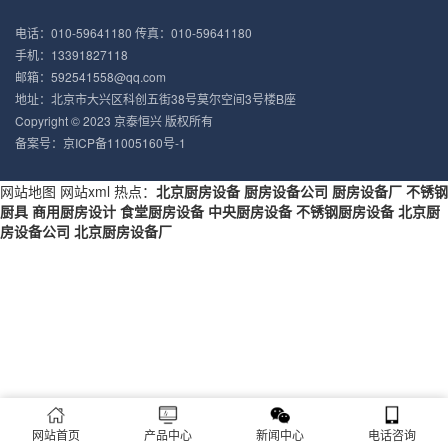
电话：010-59641180 传真：010-59641180
手机：13391827118
邮箱：592541558@qq.com
地址：北京市大兴区科创五街38号莫尔空间3号楼B座
Copyright © 2023
京泰恒兴
版权所有
备案号：
京ICP备11005160号-1
网站地图
网站xml
热点：
北京厨房设备
厨房设备公司
厨房设备厂
不锈钢
厨具
商用厨房设计
食堂厨房设备
中央厨房设备
不锈钢厨房设备
北京厨
房设备公司
北京厨房设备厂
网站首页
产品中心
新闻中心
电话咨询