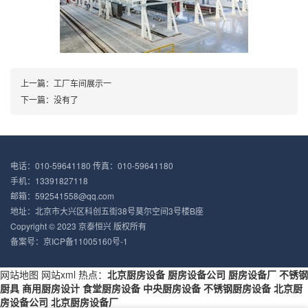
上一篇：
工厂车间展示一
下一篇：
没有了
电话：010-59641180 传真：010-59641180
手机：13391827118
邮箱：592541558@qq.com
地址：北京市大兴区科创五街38号莫尔空间3号楼B座
Copyright © 2023
京泰恒兴
版权所有
备案号：
京ICP备11005160号-1
网站地图
网站xml
热点：
北京厨房设备
厨房设备公司
厨房设备厂
不锈钢
厨具
商用厨房设计
食堂厨房设备
中央厨房设备
不锈钢厨房设备
北京厨
房设备公司
北京厨房设备厂