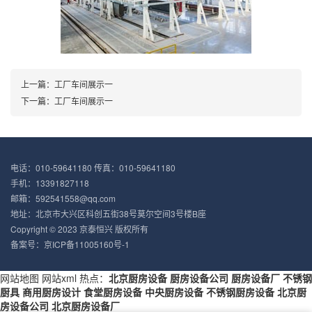
上一篇：
工厂车间展示一
下一篇：
工厂车间展示一
电话：010-59641180 传真：010-59641180
手机：13391827118
邮箱：592541558@qq.com
地址：北京市大兴区科创五街38号莫尔空间3号楼B座
Copyright © 2023
京泰恒兴
版权所有
备案号：
京ICP备11005160号-1
网站地图
网站xml
热点：
北京厨房设备
厨房设备公司
厨房设备厂
不锈钢
厨具
商用厨房设计
食堂厨房设备
中央厨房设备
不锈钢厨房设备
北京厨
房设备公司
北京厨房设备厂