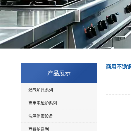
商用不锈
产品展示
燃气炉具系列
商用电磁炉系列
洗涤消毒设备
西餐炉系列